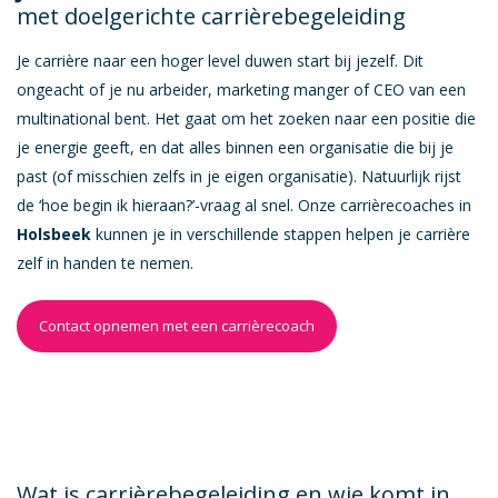
met doelgerichte carrièrebegeleiding
VDAB Loopbaancheque
Werkbaarheidscheque
Je carrière naar een hoger level duwen start bij jezelf. Dit
ongeacht of je nu arbeider, marketing manger of CEO van een
Gratis testen
multinational bent. Het gaat om het zoeken naar een positie die
Zelf aan de slag
je energie geeft, en dat alles binnen een organisatie die bij je
Over A-Lissome
past (of misschien zelfs in je eigen organisatie). Natuurlijk rijst
de ‘hoe begin ik hieraan?’-vraag al snel. Onze carrièrecoaches in
Jobs
Holsbeek
kunnen je in verschillende stappen helpen je carrière
Pers
zelf in handen te nemen.
FAQ
Contact opnemen met een carrièrecoach
Wat is carrièrebegeleiding en wie komt in