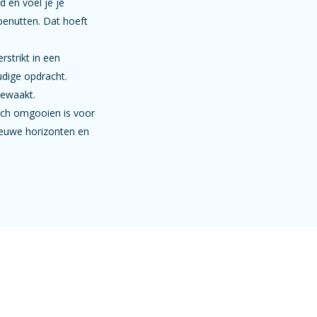
d en voel je je
benutten. Dat hoeft
rstrikt in een
udige opdracht.
bewaakt.
sch omgooien is voor
nieuwe horizonten en