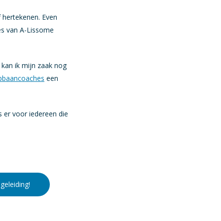
f hertekenen. Even
hes van A-Lissome
 kan ik mijn zaak nog
pbaancoaches
een
 er voor iedereen die
geleiding!