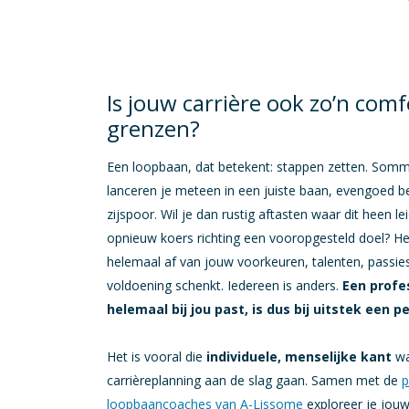
Is jouw carrière ook zo’n com
grenzen?
Een loopbaan, dat betekent: stappen zetten. Somm
lanceren je meteen in een juiste baan, evengoed b
zijspoor. Wil je dan rustig aftasten waar dit heen l
opnieuw koers richting een vooropgesteld doel? H
helemaal af van jouw voorkeuren, talenten, passies
voldoening schenkt. Iedereen is anders.
Een profe
helemaal bij jou past, is dus bij uitstek een p
Het is vooral die
individuele, menselijke kant
wa
carrièreplanning aan de slag gaan. Samen met de
p
loopbaancoaches van A-Lissome
exploreer je jouw