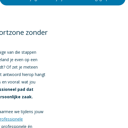
fortzone zonder
ige van die stappen
eland je even op een
eidt? Of zet je meteen
et antwoord hierop hangt
 en vooral: wat jou
ssioneel pad dat
ersoonlijke zaak.
armee we tijdens jouw
rofessionele
 professionele én