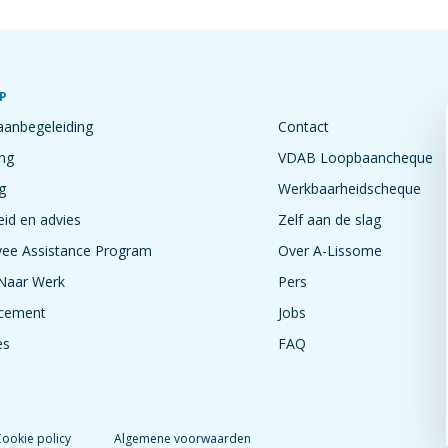
P
anbegeleiding
Contact
ng
VDAB Loopbaancheque
g
Werkbaarheidscheque
eid en advies
Zelf aan de slag
ee Assistance Program
Over A-Lissome
Naar Werk
Pers
cement
Jobs
es
FAQ
ookie policy
Algemene voorwaarden