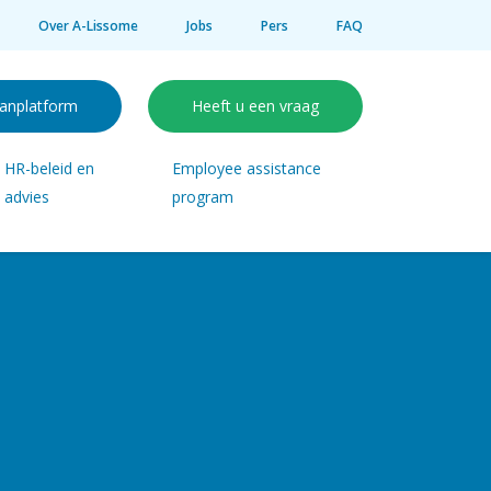
Over A-Lissome
Jobs
Pers
FAQ
anplatform
Heeft u een vraag
HR-beleid en
Employee assistance
advies
program