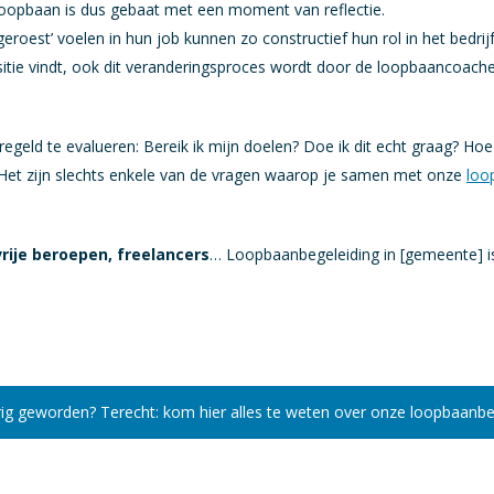
e loopbaan is dus gebaat met een moment van reflectie.
eroest’ voelen in hun job kunnen zo constructief hun rol in het bedrij
positie vindt, ook dit veranderingsproces wordt door de loopbaancoac
regeld te evalueren: Bereik ik mijn doelen? Doe ik dit echt graag? Hoe
 Het zijn slechts enkele van de vragen waarop je samen met onze
loo
vrije beroepen, freelancers
… Loopbaanbegeleiding in [gemeente] is
ig geworden? Terecht: kom hier alles te weten over onze loopbaanbe