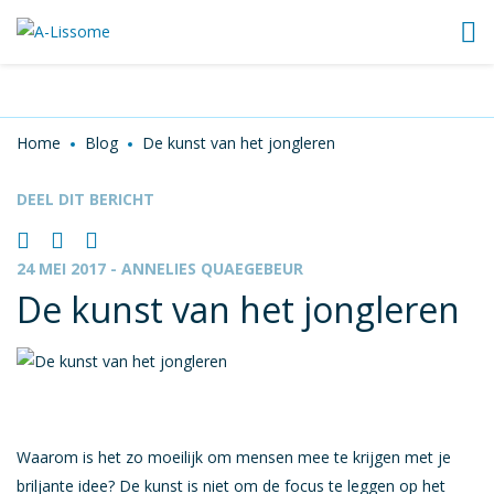
Outplacement
Terug Naar Werk
Training
Home
Blog
De kunst van het jongleren
Webinars
DEEL DIT BERICHT
HR-beleid en advies
Employee assistance program
24 MEI 2017
- ANNELIES QUAEGEBEUR
De kunst van het jongleren
Loopbaanplatform
Heeft u een vraag
Coaches
Waarom is het zo moeilijk om mensen mee te krijgen met je
Blog
briljante idee? De kunst is niet om de focus te leggen op het