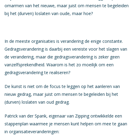
VDAB Loopbaancheque
omarmen van het nieuwe, maar juist om mensen te begeleiden
bij het (durven) loslaten van oude, maar hoe?
Werkbaarheidscheque
Gratis testen
Zelf aan de slag
In de meeste organisaties is verandering de enige constante.
Over A-Lissome
Gedragsverandering is daarbij een vereiste voor het slagen van
de verandering, maar die gedragsverandering is zeker geen
Jobs
vanzelfsprekendheid. Waarom is het zo moeilijk om een
Pers
gedragsverandering te realiseren?
FAQ
De kunst is niet om de focus te leggen op het aanleren van
nieuw gedrag, maar juist om mensen te begeleiden bij het
(durven) loslaten van oud gedrag.
Patrick van der Spank, eigenaar van Zipping ontwikkelde een
stappenplan waarmee je mensen kunt helpen om mee te gaan
in organisatieveranderingen: