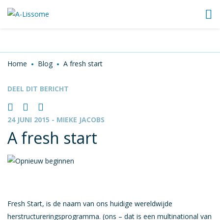
Outplacement
Terug Naar Werk
Training
Home
Blog
A fresh start
Webinars
DEEL DIT BERICHT
HR-beleid en advies
Employee assistance program
24 JUNI 2015
- MIEKE JACOBS
A fresh start
Loopbaanplatform
Heeft u een vraag
Coaches
Fresh Start, is de naam van ons huidige wereldwijde
Blog
herstructureringsprogramma. (ons – dat is een multinational van