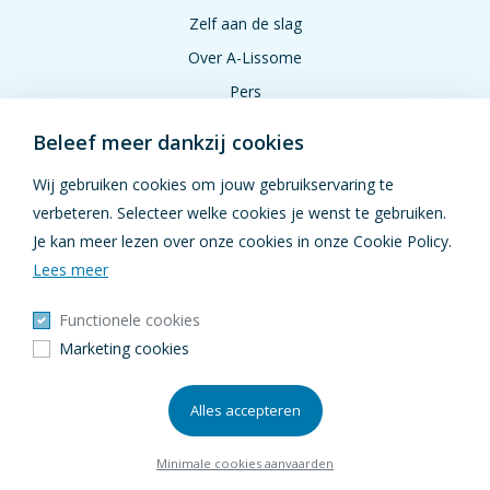
Zelf aan de slag
Over A-Lissome
Pers
Jobs
Beleef meer dankzij cookies
FAQ
Wij gebruiken cookies om jouw gebruikservaring te
verbeteren. Selecteer welke cookies je wenst te gebruiken.
VOLG ONS
Je kan meer lezen over onze cookies in onze Cookie Policy.
Lees meer
Functionele cookies
Marketing cookies
Copyright © 2026 A-Lissome
Privacy policy
Alles accepteren
Cookie policy
Minimale cookies aanvaarden
Algemene voorwaarden