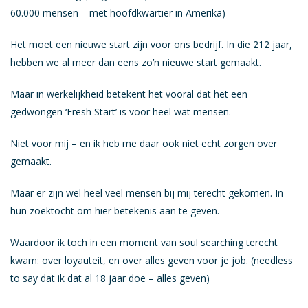
VDAB Loopbaancheque
60.000 mensen – met hoofdkwartier in Amerika)
Werkbaarheidscheque
Het moet een nieuwe start zijn voor ons bedrijf. In die 212 jaar,
Gratis testen
hebben we al meer dan eens zo’n nieuwe start gemaakt.
Zelf aan de slag
Maar in werkelijkheid betekent het vooral dat het een
Over A-Lissome
gedwongen ‘Fresh Start’ is voor heel wat mensen.
Jobs
Niet voor mij – en ik heb me daar ook niet echt zorgen over
Pers
gemaakt.
FAQ
Maar er zijn wel heel veel mensen bij mij terecht gekomen. In
hun zoektocht om hier betekenis aan te geven.
Waardoor ik toch in een moment van soul searching terecht
kwam: over loyauteit, en over alles geven voor je job. (needless
to say dat ik dat al 18 jaar doe – alles geven)