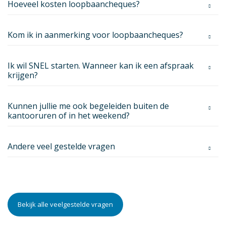
Hoeveel kosten loopbaancheques?
Loopbaanplatform
Heeft u een vraag
Kom ik in aanmerking voor loopbaancheques?
Coaches
Ik wil SNEL starten. Wanneer kan ik een afspraak
krijgen?
Blog
VDAB Loopbaancheque
Kunnen jullie me ook begeleiden buiten de
Werkbaarheidscheque
kantooruren of in het weekend?
Gratis testen
Andere veel gestelde vragen
Zelf aan de slag
Over A-Lissome
Jobs
Pers
Bekijk alle veelgestelde vragen
FAQ