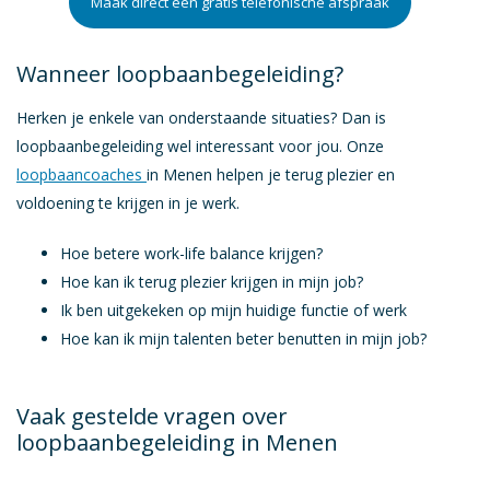
Maak direct een gratis telefonische afspraak
Loopbaanbegeleiding voor mensen met autisme of ASS
Loopbaanbegeleiding voor ondernemers
Wanneer loopbaanbegeleiding?
Duurzame inzetbaarheid
Herken je enkele van onderstaande situaties? Dan is
Last van perfectionisme?
loopbaanbegeleiding wel interessant voor jou. Onze
loopbaancoaches
Coaching
in Menen helpen je terug plezier en
voldoening te krijgen in je werk.
Outplacement
Hoe betere work-life balance krijgen?
Terug Naar Werk
Hoe kan ik terug plezier krijgen in mijn job?
Ik ben uitgekeken op mijn huidige functie of werk
Training
Hoe kan ik mijn talenten beter benutten in mijn job?
Webinars
HR-beleid en advies
Vaak gestelde vragen over
loopbaanbegeleiding in Menen
Employee assistance program