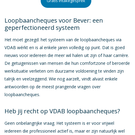
Gratis intakegesprek
Loopbaanbegeleiding voor mensen met autisme of ASS
Loopbaanbegeleiding voor ondernemers
Loopbaancheques voor Bever: een
Duurzame inzetbaarheid
geperfectioneerd systeem
Last van perfectionisme?
Het moet gezegd: het systeem van de loopbaancheques via
VDAB wérkt en is al enkele jaren volledig op punt. Dat is goed
Coaching
nieuws voor iedereen die meer wil halen uit zijn of haar carrière.
Outplacement
De getuigenissen van mensen die hun comfortzone of beroerde
werksituatie verlieten om duurzame voldoening te vinden zijn
Terug Naar Werk
talrijk en veelzeggend. Wie nog aarzelt, vindt alvast enkele
Training
antwoorden op de meest prangende vragen over
loopbaancheques.
Webinars
Heb jij recht op VDAB loopbaancheques?
HR-beleid en advies
Geen onbelangrijke vraag. Het systeem is er voor vrijwel
Employee assistance program
iedereen die professioneel actief is, maar er zijn natuurlijk wel