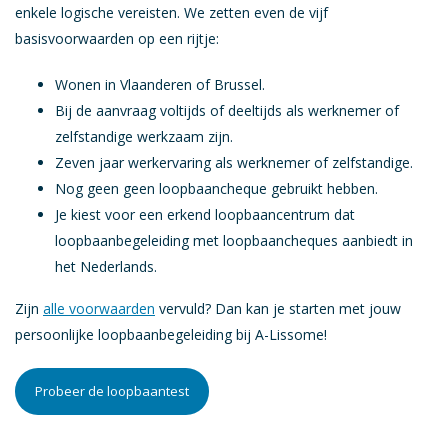
enkele logische vereisten. We zetten even de vijf
Loopbaanplatform
basisvoorwaarden op een rijtje:
Heeft u een vraag
Wonen in Vlaanderen of Brussel.
Bij de aanvraag voltijds of deeltijds als werknemer of
Coaches
zelfstandige werkzaam zijn.
Blog
Zeven jaar werkervaring als werknemer of zelfstandige.
VDAB Loopbaancheque
Nog geen geen loopbaancheque gebruikt hebben.
Je kiest voor een erkend loopbaancentrum dat
Werkbaarheidscheque
loopbaanbegeleiding met loopbaancheques aanbiedt in
Gratis testen
het Nederlands.
Zelf aan de slag
Zijn
alle voorwaarden
vervuld? Dan kan je starten met jouw
Over A-Lissome
persoonlijke loopbaanbegeleiding bij A-Lissome!
Jobs
Probeer de loopbaantest
Pers
FAQ