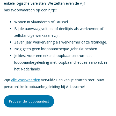
enkele logische vereisten. We zetten even de vijf
Loopbaanplatform
basisvoorwaarden op een rijtje:
Heeft u een vraag
Wonen in Vlaanderen of Brussel.
Bij de aanvraag voltijds of deeltijds als werknemer of
Coaches
zelfstandige werkzaam zijn.
Blog
Zeven jaar werkervaring als werknemer of zelfstandige.
VDAB Loopbaancheque
Nog geen geen loopbaancheque gebruikt hebben.
Je kiest voor een erkend loopbaancentrum dat
Werkbaarheidscheque
loopbaanbegeleiding met loopbaancheques aanbiedt in
Gratis testen
het Nederlands.
Zelf aan de slag
Zijn
alle voorwaarden
vervuld? Dan kan je starten met jouw
Over A-Lissome
persoonlijke loopbaanbegeleiding bij A-Lissome!
Jobs
Probeer de loopbaantest
Pers
FAQ