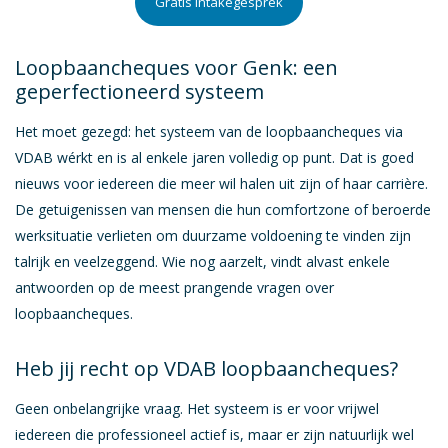
Gratis intakegesprek
Loopbaanbegeleiding voor mensen met autisme of ASS
Loopbaanbegeleiding voor ondernemers
Loopbaancheques voor Genk: een
Duurzame inzetbaarheid
geperfectioneerd systeem
Last van perfectionisme?
Het moet gezegd: het systeem van de loopbaancheques via
VDAB wérkt en is al enkele jaren volledig op punt. Dat is goed
Coaching
nieuws voor iedereen die meer wil halen uit zijn of haar carrière.
Outplacement
De getuigenissen van mensen die hun comfortzone of beroerde
werksituatie verlieten om duurzame voldoening te vinden zijn
Terug Naar Werk
talrijk en veelzeggend. Wie nog aarzelt, vindt alvast enkele
Training
antwoorden op de meest prangende vragen over
loopbaancheques.
Webinars
Heb jij recht op VDAB loopbaancheques?
HR-beleid en advies
Geen onbelangrijke vraag. Het systeem is er voor vrijwel
Employee assistance program
iedereen die professioneel actief is, maar er zijn natuurlijk wel